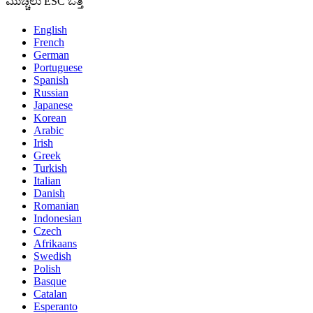
ಮುಚ್ಚಲು ESC ಒತ್ತಿ
English
French
German
Portuguese
Spanish
Russian
Japanese
Korean
Arabic
Irish
Greek
Turkish
Italian
Danish
Romanian
Indonesian
Czech
Afrikaans
Swedish
Polish
Basque
Catalan
Esperanto