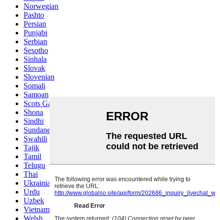
Norwegian
Pashto
Persian
Punjabi
Serbian
Sesotho
Sinhala
Slovak
Slovenian
Somali
Samoan
Scots Gaelic
Shona
Sindhi
Sundanese
Swahili
Tajik
Tamil
Telugu
Thai
Ukrainian
Urdu
Uzbek
Vietnamese
Welsh