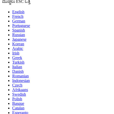
ಮುಚ್ಚಲು ESC ಒತ್ತಿ
English
French
German
Portuguese
Spanish
Russian
Japanese
Korean
Arabic
Irish
Greek
Turkish
Italian
Danish
Romanian
Indonesian
Czech
Afrikaans
Swedish
Polish
Basque
Catalan
Esperanto