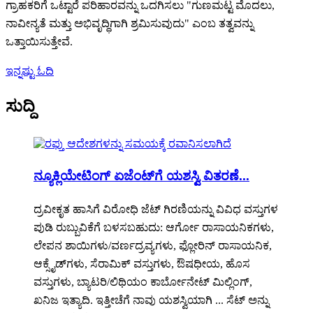
ಗ್ರಾಹಕರಿಗೆ ಒಟ್ಟಾರೆ ಪರಿಹಾರವನ್ನು ಒದಗಿಸಲು "ಗುಣಮಟ್ಟ ಮೊದಲು,
ನಾವೀನ್ಯತೆ ಮತ್ತು ಅಭಿವೃದ್ಧಿಗಾಗಿ ಶ್ರಮಿಸುವುದು" ಎಂಬ ತತ್ವವನ್ನು
ಒತ್ತಾಯಿಸುತ್ತೇವೆ.
ಇನ್ನಷ್ಟು ಓದಿ
ಸುದ್ದಿ
ನ್ಯೂಕ್ಲಿಯೇಟಿಂಗ್ ಏಜೆಂಟ್‌ಗೆ ಯಶಸ್ವಿ ವಿತರಣೆ...
ದ್ರವೀಕೃತ ಹಾಸಿಗೆ ವಿರೋಧಿ ಜೆಟ್ ಗಿರಣಿಯನ್ನು ವಿವಿಧ ವಸ್ತುಗಳ
ಪುಡಿ ರುಬ್ಬುವಿಕೆಗೆ ಬಳಸಬಹುದು: ಆರ್ಗೋ ರಾಸಾಯನಿಕಗಳು,
ಲೇಪನ ಶಾಯಿಗಳು/ವರ್ಣದ್ರವ್ಯಗಳು, ಫ್ಲೋರಿನ್ ರಾಸಾಯನಿಕ,
ಆಕ್ಸೈಡ್‌ಗಳು, ಸೆರಾಮಿಕ್ ವಸ್ತುಗಳು, ಔಷಧೀಯ, ಹೊಸ
ವಸ್ತುಗಳು, ಬ್ಯಾಟರಿ/ಲಿಥಿಯಂ ಕಾರ್ಬೋನೇಟ್ ಮಿಲ್ಲಿಂಗ್,
ಖನಿಜ ಇತ್ಯಾದಿ. ಇತ್ತೀಚೆಗೆ ನಾವು ಯಶಸ್ವಿಯಾಗಿ ... ಸೆಟ್ ಅನ್ನು