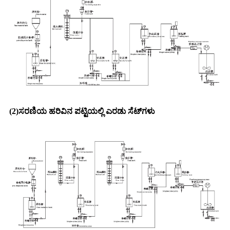
(2)
ಸರಣಿಯ ಹರಿವಿನ ಪಟ್ಟಿಯಲ್ಲಿ ಎರಡು ಸೆಟ್‌ಗಳು