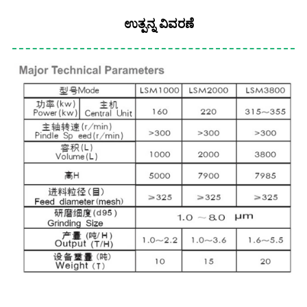
ಉತ್ಪನ್ನ ವಿವರಣೆ