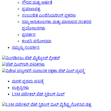
ಗೌರವ ಮತ್ತು ಅರ್ಹತೆ
ಪ್ರಮಾಣಪತ್ರ
ಸಂಬಂಧಿತ ಎಂಜಿನಿಯರಿಂಗ್ ಪ್ರಕರಣ
ನಮ್ಮ ಅನುಕೂಲಗಳು ಮತ್ತು ಮಾರಾಟದ ನಂತರದ
ಪ್ರಯೋಜನಗಳು
ಪ್ರದರ್ಶನ
ಕಂಪನಿ ಪನೋರಮಾ
ನಮ್ಮನ್ನು ಸಂಪರ್ಕಿಸಿ
ಮರಳಿ ಪ್ರಥಮ ಪುಟಕ್ಕೆ
ಉತ್ಪನ್ನಗಳು
LSM ವರ್ಟಿಕಲ್ ವೆಟ್ ಸ್ಟಿರಿಂಗ್ ಮಿಲ್