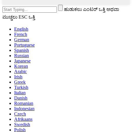
ಹುಡುಕಲು ಎಂಟರ್ ಒತ್ತಿ ಅಥವಾ
ಮುಚ್ಚಲು ESC ಒತ್ತಿ
English
French
German
Portuguese
Spanish
Russian
Japanese
Korean
Arabic
Irish
Greek
Turkish
Italian
Danish
Romanian
Indonesian
Czech
Afrikaans
Swedish
Polish