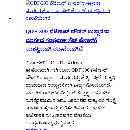
QDF-300 ವೆಟೇಬಲ್ ಪೌಡರ್ ಉತ್ಪಾದನಾ
ಮಾರ್ಗದ ಸಂಪೂರ್ಣ ಸೆಟ್ ಹೆನಾನ್‌ಗೆ
ಯಶಸ್ವಿಯಾಗಿ ರವಾನೆಯಾಗಿದೆ
ನಿರ್ವಾಹಕರಿಂದ 25-11-24 ರಂದು
ಈ ಹೊಸದಾಗಿ ಸಾಗಿಸಲಾದ QDF-300 ವೆಟೇಬಲ್
ಪೌಡರ್ ಉತ್ಪಾದನಾ ಮಾರ್ಗವನ್ನು ಹೆಚ್ಚಿನ ದಕ್ಷತೆಯ ಕೃಷಿ
ರಾಸಾಯನಿಕ ಉತ್ಪಾದನೆಗಾಗಿ ವಿನ್ಯಾಸಗೊಳಿಸಲಾಗಿದೆ.
ಸುಧಾರಿತ ಏರ್ ಜೆಟ್ ಮಿಲ್ಲಿಂಗ್ ತಂತ್ರಜ್ಞಾನದೊಂದಿಗೆ
ಸುಸಜ್ಜಿತವಾಗಿರುವ ಇದು, ಏಕರೂಪದ ಮತ್ತು ಅತಿ ಸೂಕ್ಷ್ಮ
ಕಣಗಳ ಗಾತ್ರಗಳನ್ನು ಖಚಿತಪಡಿಸುತ್ತದೆ, ಆಧುನಿಕ
ಕೀಟನಾಶಕ ಸೂತ್ರೀಕರಣಗಳ ಬೇಡಿಕೆಯ
ಅವಶ್ಯಕತೆಗಳನ್ನು ಪೂರೈಸುತ್ತದೆ. ...