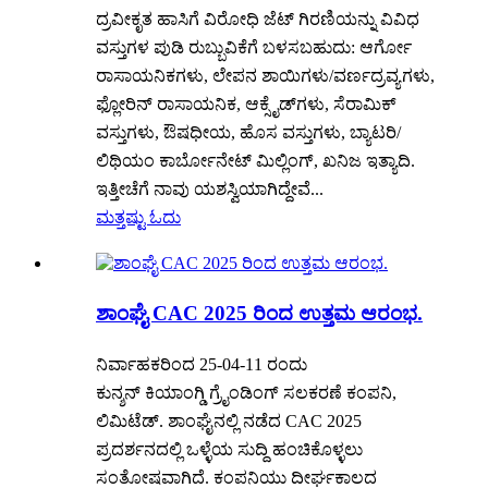
ದ್ರವೀಕೃತ ಹಾಸಿಗೆ ವಿರೋಧಿ ಜೆಟ್ ಗಿರಣಿಯನ್ನು ವಿವಿಧ
ವಸ್ತುಗಳ ಪುಡಿ ರುಬ್ಬುವಿಕೆಗೆ ಬಳಸಬಹುದು: ಆರ್ಗೋ
ರಾಸಾಯನಿಕಗಳು, ಲೇಪನ ಶಾಯಿಗಳು/ವರ್ಣದ್ರವ್ಯಗಳು,
ಫ್ಲೋರಿನ್ ರಾಸಾಯನಿಕ, ಆಕ್ಸೈಡ್‌ಗಳು, ಸೆರಾಮಿಕ್
ವಸ್ತುಗಳು, ಔಷಧೀಯ, ಹೊಸ ವಸ್ತುಗಳು, ಬ್ಯಾಟರಿ/
ಲಿಥಿಯಂ ಕಾರ್ಬೋನೇಟ್ ಮಿಲ್ಲಿಂಗ್, ಖನಿಜ ಇತ್ಯಾದಿ.
ಇತ್ತೀಚೆಗೆ ನಾವು ಯಶಸ್ವಿಯಾಗಿದ್ದೇವೆ...
ಮತ್ತಷ್ಟು ಓದು
ಶಾಂಘೈ CAC 2025 ರಿಂದ ಉತ್ತಮ ಆರಂಭ.
ನಿರ್ವಾಹಕರಿಂದ 25-04-11 ರಂದು
ಕುನ್ಶನ್ ಕಿಯಾಂಗ್ಡಿ ಗ್ರೈಂಡಿಂಗ್ ಸಲಕರಣೆ ಕಂಪನಿ,
ಲಿಮಿಟೆಡ್. ಶಾಂಘೈನಲ್ಲಿ ನಡೆದ CAC 2025
ಪ್ರದರ್ಶನದಲ್ಲಿ ಒಳ್ಳೆಯ ಸುದ್ದಿ ಹಂಚಿಕೊಳ್ಳಲು
ಸಂತೋಷವಾಗಿದೆ. ಕಂಪನಿಯು ದೀರ್ಘಕಾಲದ