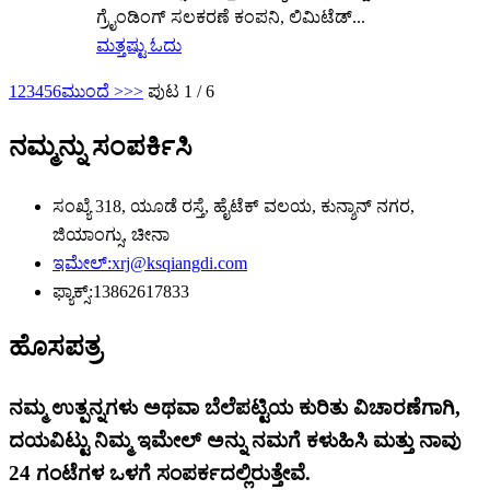
ಗ್ರೈಂಡಿಂಗ್ ಸಲಕರಣೆ ಕಂಪನಿ, ಲಿಮಿಟೆಡ್...
ಮತ್ತಷ್ಟು ಓದು
1
2
3
4
5
6
ಮುಂದೆ >
>>
ಪುಟ 1 / 6
ನಮ್ಮನ್ನು ಸಂಪರ್ಕಿಸಿ
ಸಂಖ್ಯೆ 318, ಯೂಡೆ ರಸ್ತೆ, ಹೈಟೆಕ್ ವಲಯ, ಕುನ್ಶಾನ್ ನಗರ,
ಜಿಯಾಂಗ್ಸು, ಚೀನಾ
ಇಮೇಲ್:
xrj@ksqiangdi.com
ಫ್ಯಾಕ್ಸ್:
13862617833
ಹೊಸಪತ್ರ
ನಮ್ಮ ಉತ್ಪನ್ನಗಳು ಅಥವಾ ಬೆಲೆಪಟ್ಟಿಯ ಕುರಿತು ವಿಚಾರಣೆಗಾಗಿ,
ದಯವಿಟ್ಟು ನಿಮ್ಮ ಇಮೇಲ್ ಅನ್ನು ನಮಗೆ ಕಳುಹಿಸಿ ಮತ್ತು ನಾವು
24 ಗಂಟೆಗಳ ಒಳಗೆ ಸಂಪರ್ಕದಲ್ಲಿರುತ್ತೇವೆ.