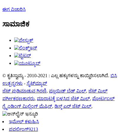
ಈಗ ವಿಚಾರಿಸಿ
ಸಾಮಾಜಿಕ
© ಕೃತಿಸ್ವಾಮ್ಯ - 2010-2021 : ಎಲ್ಲ ಹಕ್ಕುಗಳನ್ನು ಕಾಯ್ದಿರಿಸಲಾಗಿದೆ.
ಬಿಸಿ
ಉತ್ಪನ್ನಗಳು
-
ಸೈಟ್‌ಮ್ಯಾಪ್
ಜೆಟ್ ಪುಡಿಮಾಡುವ ಗಿರಣಿ
,
ಫ್ಲೂಯಿಡ್ ಬೆಡ್ ಮಿಲ್
,
ಜೆಟ್ ಮಿಲ್
ವರ್ಗೀಕರಣಕಾರರು
,
ಮಾರಾಟಕ್ಕೆ ಬಳಸಿದ ಜೆಟ್ ಮಿಲ್
,
ಪೋರ್ಟಬಲ್
ಗ್ರೈಂಡಿಂಗ್ ಮಿಲ್ಲಿಂಗ್ ಮೆಷಿನ್
,
ಡಿಸ್ಕ್ ಏರ್ ಜೆಟ್ ಮಿಲ್
,
ಇಮೇಲ್ ಕಳುಹಿಸಿ
ಪವರ್ಲಿಂಗ್9213