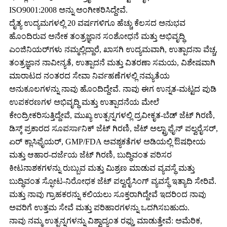
ISO9001:2008 ಅನ್ನು ಅಂಗೀಕರಿಸಿದ್ದೇವೆ.
ದೈತ್ಯ ಉದ್ಯಮಗಳಲ್ಲಿ 20 ವರ್ಷಗಳಿಗೂ ಹೆಚ್ಚು ಕೆಲಸದ ಅನುಭವ
ಹೊಂದಿರುವ ಅನೇಕ ತಂತ್ರಜ್ಞಾನ ಸಂಶೋಧನೆ ಮತ್ತು ಅಭಿವೃದ್ಧಿ
ಎಂಜಿನಿಯರ್‌ಗಳು ನಮ್ಮಲ್ಲಿದ್ದಾರೆ, ಖಾಸಗಿ ಉದ್ಯಮವಾಗಿ, ಉತ್ಪಾದನಾ ವೆಚ್ಚ,
ತಂತ್ರಜ್ಞಾನ ನಾವೀನ್ಯತೆ, ಉತ್ಪಾದನೆ ಮತ್ತು ವಿತರಣಾ ಸಮಯ, ವಿಶೇಷವಾಗಿ
ಮಾರಾಟದ ನಂತರದ ಸೇವಾ ನಿರ್ವಹಣೆಗಳಲ್ಲಿ ನಮ್ಯತೆಯ
ಅನುಕೂಲಗಳನ್ನು ನಾವು ಹೊಂದಿದ್ದೇವೆ. ನಾವು ಈಗ ಉನ್ನತ-ಮಟ್ಟದ ಪುಡಿ
ಉಪಕರಣಗಳ ಅಭಿವೃದ್ಧಿ ಮತ್ತು ಉತ್ಪಾದನೆಯ ಮೇಲೆ
ಕೇಂದ್ರೀಕರಿಸುತ್ತಿದ್ದೇವೆ, ಮುಖ್ಯ ಉತ್ಪನ್ನಗಳಲ್ಲಿ ದ್ರವೀಕೃತ-ಬೆಡ್ ಜೆಟ್ ಗಿರಣಿ,
ಡಿಸ್ಕ್ ಪ್ರಕಾರದ ಸೂಪರ್ಸಾನಿಕ್ ಜೆಟ್ ಗಿರಣಿ, ಜೆಟ್ ಅಲ್ಟ್ರಾಫೈನ್ ಪಲ್ವರೈಸರ್,
ಏರ್ ಕ್ಲಾಸಿಫೈಯರ್, GMP/FDA ಅವಶ್ಯಕತೆಗಳ ಅಡಿಯಲ್ಲಿ ಔಷಧೀಯ
ಮತ್ತು ಆಹಾರ-ದರ್ಜೆಯ ಜೆಟ್ ಗಿರಣಿ, ಬುದ್ಧಿವಂತ ಪರಿಸರ
ಕೀಟನಾಶಕಗಳನ್ನು ರುಬ್ಬುವ ಮತ್ತು ಮಿಶ್ರಣ ಮಾಡುವ ವ್ಯವಸ್ಥೆ ಮತ್ತು
ಬುದ್ಧಿವಂತ ಸ್ಫೋಟ-ನಿರೋಧಕ ಜೆಟ್ ಪಲ್ವರೈಸಿಂಗ್ ವ್ಯವಸ್ಥೆ ಇತ್ಯಾದಿ ಸೇರಿವೆ.
ಮತ್ತು ನಾವು ಗ್ರಾಹಕರನ್ನು ಕಲಿಯಲು ಸೂಕ್ತರಾಗಿದ್ದೇವೆ ಇದರಿಂದ ನಾವು
ಅವರಿಗೆ ಉತ್ತಮ ಸೇವೆ ಮತ್ತು ಪರಿಹಾರಗಳನ್ನು ಒದಗಿಸಬಹುದು.
ನಾವು ನಮ್ಮ ಉತ್ಪನ್ನಗಳನ್ನು ವಿಶ್ವಾದ್ಯಂತ ರಫ್ತು ಮಾಡುತ್ತೇವೆ: ಅಮೆರಿಕ,