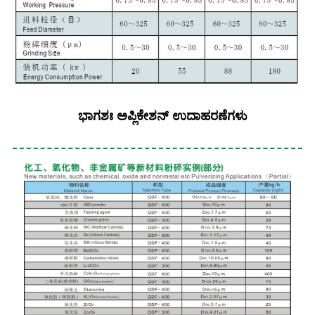
ಭಾಗಶಃ ಅಪ್ಲಿಕೇಶನ್ ಉದಾಹರಣೆಗಳು