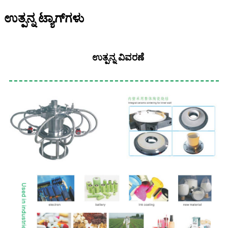
ಉತ್ಪನ್ನ ಟ್ಯಾಗ್‌ಗಳು
ಉತ್ಪನ್ನ ವಿವರಣೆ