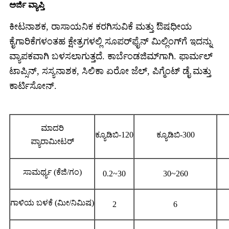
ಅರ್ಜಿ ವ್ಯಾಪ್ತಿ
ಕೀಟನಾಶಕ, ರಾಸಾಯನಿಕ ಕರಗಿಸುವಿಕೆ ಮತ್ತು ಔಷಧೀಯ
ಕೈಗಾರಿಕೆಗಳಂತಹ ಕ್ಷೇತ್ರಗಳಲ್ಲಿ ಸೂಪರ್‌ಫೈನ್ ಮಿಲ್ಲಿಂಗ್‌ಗೆ ಇದನ್ನು
ವ್ಯಾಪಕವಾಗಿ ಬಳಸಲಾಗುತ್ತದೆ. ಕಾರ್ಬೆಂಡಜಿಮ್‌ಗಾಗಿ. ಫಾರ್ಮಲ್
ಟಾಪ್ಸಿನ್, ಸಸ್ಯನಾಶಕ, ಸಿಲಿಕಾ ಏರೋ ಜೆಲ್, ಪಿಗ್ಮೆಂಟ್ ಡೈ ಮತ್ತು
ಕಾರ್ಟಿಸೋನ್.
ಮಾದರಿ
ಕ್ಯೂಡಿಬಿ-120
ಕ್ಯೂಡಿಬಿ-300
ಪ್ಯಾರಾಮೀಟರ್
ಸಾಮರ್ಥ್ಯ (ಕೆಜಿ/ಗಂ)
0.2~30
30~260
ಗಾಳಿಯ ಬಳಕೆ (ಮೀ/ನಿಮಿಷ)
2
6