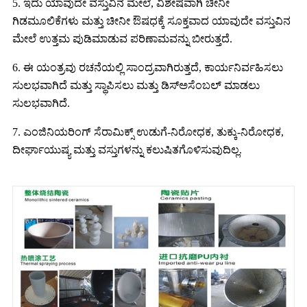
5. ಇದು ಯಾವುದೇ ವಸ್ತುವಿನ ಮೇಲೆ, ವಿಶೇಷವಾಗಿ ಚೀನೀ
ಗಿಡಮೂಲಿಕೆಗಳು ಮತ್ತು ಚೀನೀ ಔಷಧಕ್ಕೆ ಸೂಕ್ತವಾದ ಯಾವುದೇ ವಸ್ತುವಿನ
ಮೇಲೆ ಉತ್ತಮ ಪುಡಿಮಾಡುವ ಪರಿಣಾಮವನ್ನು ಬೀರುತ್ತದೆ.
6. ಈ ಯಂತ್ರವು ರಚನೆಯಲ್ಲಿ ಸಾಂದ್ರವಾಗಿರುತ್ತದೆ, ಕಾರ್ಯನಿರ್ವಹಿಸಲು
ಸುಲಭವಾಗಿದೆ ಮತ್ತು ಸ್ಥಾಪಿಸಲು ಮತ್ತು ಡಿಸ್ಅಸೆಂಬಲ್ ಮಾಡಲು
ಸುಲಭವಾಗಿದೆ.
7. ಎಂಜಿನಿಯರಿಂಗ್ ಸೆರಾಮಿಕ್ಸ್ ಉಡುಗೆ-ನಿರೋಧಕ, ತುಕ್ಕು-ನಿರೋಧಕ,
ದೀರ್ಘಾಯುಷ್ಯ ಮತ್ತು ವಸ್ತುಗಳನ್ನು ಕಲುಷಿತಗೊಳಿಸುವುದಿಲ್ಲ.