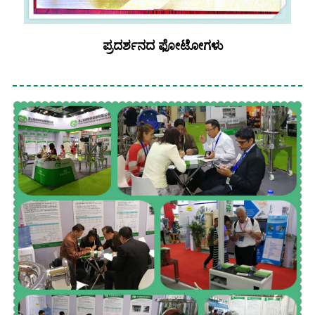
ಪ್ರದರ್ಶನದ ಫೋಟೋಗಳು