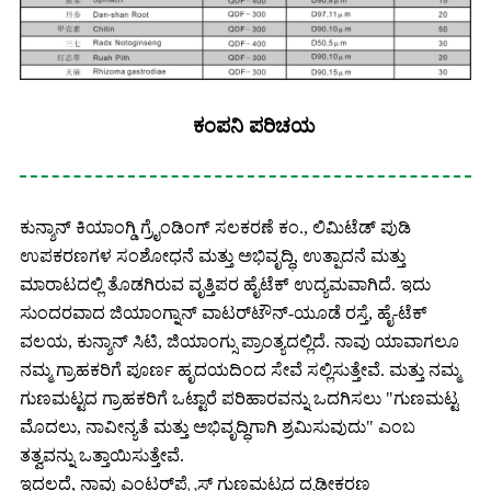
ಕಂಪನಿ ಪರಿಚಯ
ಕುನ್ಶಾನ್ ಕಿಯಾಂಗ್ಡಿ ಗ್ರೈಂಡಿಂಗ್ ಸಲಕರಣೆ ಕಂ., ಲಿಮಿಟೆಡ್ ಪುಡಿ
ಉಪಕರಣಗಳ ಸಂಶೋಧನೆ ಮತ್ತು ಅಭಿವೃದ್ಧಿ, ಉತ್ಪಾದನೆ ಮತ್ತು
ಮಾರಾಟದಲ್ಲಿ ತೊಡಗಿರುವ ವೃತ್ತಿಪರ ಹೈಟೆಕ್ ಉದ್ಯಮವಾಗಿದೆ. ಇದು
ಸುಂದರವಾದ ಜಿಯಾಂಗ್ನಾನ್ ವಾಟರ್‌ಟೌನ್-ಯೂಡೆ ರಸ್ತೆ, ಹೈ-ಟೆಕ್
ವಲಯ, ಕುನ್ಶಾನ್ ಸಿಟಿ, ಜಿಯಾಂಗ್ಸು ಪ್ರಾಂತ್ಯದಲ್ಲಿದೆ. ನಾವು ಯಾವಾಗಲೂ
ನಮ್ಮ ಗ್ರಾಹಕರಿಗೆ ಪೂರ್ಣ ಹೃದಯದಿಂದ ಸೇವೆ ಸಲ್ಲಿಸುತ್ತೇವೆ. ಮತ್ತು ನಮ್ಮ
ಗುಣಮಟ್ಟದ ಗ್ರಾಹಕರಿಗೆ ಒಟ್ಟಾರೆ ಪರಿಹಾರವನ್ನು ಒದಗಿಸಲು "ಗುಣಮಟ್ಟ
ಮೊದಲು, ನಾವೀನ್ಯತೆ ಮತ್ತು ಅಭಿವೃದ್ಧಿಗಾಗಿ ಶ್ರಮಿಸುವುದು" ಎಂಬ
ತತ್ವವನ್ನು ಒತ್ತಾಯಿಸುತ್ತೇವೆ.
ಇದಲ್ಲದೆ, ನಾವು ಎಂಟರ್‌ಪ್ರೈಸ್ ಗುಣಮಟ್ಟದ ದೃಢೀಕರಣ