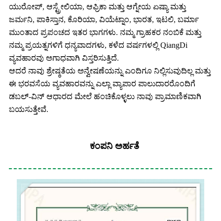
ಯುರೋಪ್, ಆಸ್ಟ್ರೇಲಿಯಾ, ಆಫ್ರಿಕಾ ಮತ್ತು ಆಗ್ನೇಯ ಏಷ್ಯಾ ಮತ್ತು
ಜರ್ಮನಿ, ಪಾಕಿಸ್ತಾನ, ಕೊರಿಯಾ, ವಿಯೆಟ್ನಾಂ, ಭಾರತ, ಇಟಲಿ, ಬರ್ಮಾ
ಮುಂತಾದ ಪ್ರಪಂಚದ ಇತರ ಭಾಗಗಳು. ನಮ್ಮ ಗ್ರಾಹಕರ ನಂಬಿಕೆ ಮತ್ತು
ನಮ್ಮ ಪ್ರಯತ್ನಗಳಿಗೆ ಧನ್ಯವಾದಗಳು, ಕಳೆದ ವರ್ಷಗಳಲ್ಲಿ QiangDi
ವ್ಯವಹಾರವು ಅಗಾಧವಾಗಿ ವಿಸ್ತರಿಸುತ್ತಿದೆ.
ಆದರೆ ನಾವು ಶ್ರೇಷ್ಠತೆಯ ಅನ್ವೇಷಣೆಯನ್ನು ಎಂದಿಗೂ ನಿಲ್ಲಿಸುವುದಿಲ್ಲ ಮತ್ತು
ಈ ಭರವಸೆಯ ವ್ಯವಹಾರವನ್ನು ಎಲ್ಲಾ ವ್ಯಾಪಾರ ಪಾಲುದಾರರೊಂದಿಗೆ
ಡಬಲ್-ವಿನ್ ಆಧಾರದ ಮೇಲೆ ಹಂಚಿಕೊಳ್ಳಲು ನಾವು ಪ್ರಾಮಾಣಿಕವಾಗಿ
ಬಯಸುತ್ತೇವೆ.
ಕಂಪನಿ ಅರ್ಹತೆ