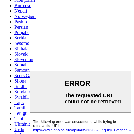
Mongolian
Burmese
Nepali
Norwegian
Pashto
Persian
Punjabi
Serbian
Sesotho
Sinhala
Slovak
Slovenian
Somali
Samoan
Scots Gaelic
Shona
Sindhi
Sundanese
Swahili
Tajik
Tamil
Telugu
Thai
Ukrainian
Urdu