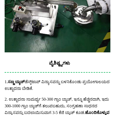
ವೈಶಿಷ್ಟ್ಯಗಳು
1.
ಸಣ್ಣ ಬ್ಯಾಚ್
ಡೆಸ್ಕ್‌ಟಾಪ್ ವಿನ್ಯಾಸವನ್ನು ಬಳಸಿಕೊಂಡು ಪ್ರಯೋಗಾಲಯದ
ಉತ್ಪಾದನಾ ಬೇಡಿಕೆ.
2. ಉತ್ಪಾದನಾ ಸಾಮರ್ಥ್ಯ 50-300 ಗ್ರಾಂ ಬ್ಯಾಚ್, ಇನ್ನೂ ಹೆಚ್ಚಿನದಾಗಿ, ಇದು
300-1000 ಗ್ರಾಂ ಬ್ಯಾಚ್‌ಗೆ ತಲುಪಬಹುದು, ಸಂಗ್ರಹಣಾ ಸಾಧನದ
ವಿನ್ಯಾಸವನ್ನು ಬದಲಾಯಿಸುವಾಗ 3-5 ಕೆಜಿ ಬ್ಯಾಚ್ ಕೂಡ.
ಹೊಂದಿಕೊಳ್ಳುವ