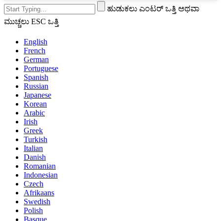
ಹುಡುಕಲು ಎಂಟರ್ ಒತ್ತಿ ಅಥವಾ
ಮುಚ್ಚಲು ESC ಒತ್ತಿ
English
French
German
Portuguese
Spanish
Russian
Japanese
Korean
Arabic
Irish
Greek
Turkish
Italian
Danish
Romanian
Indonesian
Czech
Afrikaans
Swedish
Polish
Basque