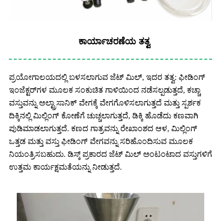
ಕಾರ್ಯಾಚರಣೆಯ ತತ್ವ
ಪ್ರಯೋಗಾಲಯದಲ್ಲಿ ಬಳಸಲಾಗುವ ಜೆಟ್ ಮಿಲ್, ಇದರ ತತ್ವ: ಫೀಡಿಂಗ್
ಇಂಜೆಕ್ಟರ್‌ಗಳ ಮೂಲಕ ಸಂಕುಚಿತ ಗಾಳಿಯಿಂದ ನಡೆಸಲ್ಪಡುತ್ತದೆ, ಕಚ್ಚಾ
ವಸ್ತುವನ್ನು ಅಲ್ಟ್ರಾಸಾನಿಕ್ ವೇಗಕ್ಕೆ ವೇಗಗೊಳಿಸಲಾಗುತ್ತದೆ ಮತ್ತು ಸ್ಪರ್ಶಕ
ದಿಕ್ಕಿನಲ್ಲಿ ಮಿಲ್ಲಿಂಗ್ ಕೋಣೆಗೆ ಚುಚ್ಚಲಾಗುತ್ತದೆ, ಡಿಕ್ಕಿ ಹೊಡೆದು ಕಣವಾಗಿ
ಪುಡಿಮಾಡಲಾಗುತ್ತದೆ. ಕಣದ ಗಾತ್ರವನ್ನು ರೇಖಾಂಶದ ಆಳ, ಮಿಲ್ಲಿಂಗ್
ಒತ್ತಡ ಮತ್ತು ವಸ್ತು ಫೀಡಿಂಗ್ ವೇಗವನ್ನು ಸರಿಹೊಂದಿಸುವ ಮೂಲಕ
ನಿಯಂತ್ರಿಸಬಹುದು. ಡಿಸ್ಕ್ ಪ್ರಕಾರದ ಜೆಟ್ ಮಿಲ್ ಅಂಟಂಟಾದ ವಸ್ತುಗಳಿಗೆ
ಉತ್ತಮ ಕಾರ್ಯಕ್ಷಮತೆಯನ್ನು ನೀಡುತ್ತದೆ.