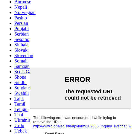
Burmese
Nepali
Norwegian
Pashto
Persian
Punjabi
Serbian
Sesotho
Sinhala
Slovak
Slovenian
Somali
Samoan
Scots Gaelic
Shona
Sindhi
Sundanese
Swahili
Tajik
Tamil
Telugu
Thai
Ukrainian
Urdu
Uzbek