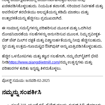
ಖಚಿತಪಡಿಸಿಕೊಳ್ಳಬಹುದು. ನಿಯಮಿತ ತಪಾಸಣೆ, ಸರಿಯಾದ ನಿರ್ವಹಣೆ ಮತ್ತು
ಆಪರೇಟರ್ ತರಬೇತಿಯು ಅಲಭ್ಯತೆಯನ್ನು ಕಡಿಮೆ ಮಾಡಲು ಮತ್ತು
ಉತ್ಪಾದಕತೆಯನ್ನು ಹೆಚ್ಚಿಸಲು ಪ್ರಮುಖವಾಗಿದೆ.
ಈ ಸಾಮಾನ್ಯ ಸಮಸ್ಯೆಗಳನ್ನು ಪರಿಹರಿಸುವ ಮೂಲಕ ಮತ್ತು ಒದಗಿಸಿದ
ದೋಷನಿವಾರಣೆಯ ಸಲಹೆಗಳನ್ನು ಅನುಸರಿಸುವ ಮೂಲಕ, ನಿಮ್ಮ ದ್ರವೀಕೃತ-
ಬೆಡ್ ಜೆಟ್ ಮಿಲ್‌ನ ದಕ್ಷತೆ ಮತ್ತು ವಿಶ್ವಾಸಾರ್ಹತೆಯನ್ನು ನೀವು ಹೆಚ್ಚಿಸಬಹುದು,
ಸ್ಥಿರ ಮತ್ತು ಉತ್ತಮ-ಗುಣಮಟ್ಟದ ಔಟ್‌ಪುಟ್ ಅನ್ನು ಖಾತ್ರಿಪಡಿಸಿಕೊಳ್ಳಬಹುದು.
ಹೆಚ್ಚಿನ ಒಳನೋಟಗಳು ಮತ್ತು ತಜ್ಞರ ಸಲಹೆಗಾಗಿ, ನಮ್ಮ ವೆಬ್‌ಸೈಟ್‌ಗೆ ಭೇಟಿ
ನೀಡಿ
https://www.qiangdijetmill.com/
ನಮ್ಮ ಉತ್ಪನ್ನಗಳು ಮತ್ತು
ಪರಿಹಾರಗಳ ಕುರಿತು ಇನ್ನಷ್ಟು ತಿಳಿದುಕೊಳ್ಳಲು.
ಪೋಸ್ಟ್ ಸಮಯ: ಜನವರಿ-02-2025
ನಮ್ಮನ್ನು ಸಂಪರ್ಕಿಸಿ