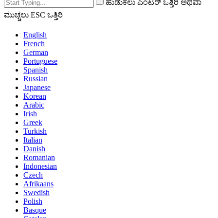
ಹುಡುಕಲು ಎಂಟರ್ ಒತ್ತಿರಿ ಅಥವಾ
ಮುಚ್ಚಲು ESC ಒತ್ತಿರಿ
English
French
German
Portuguese
Spanish
Russian
Japanese
Korean
Arabic
Irish
Greek
Turkish
Italian
Danish
Romanian
Indonesian
Czech
Afrikaans
Swedish
Polish
Basque